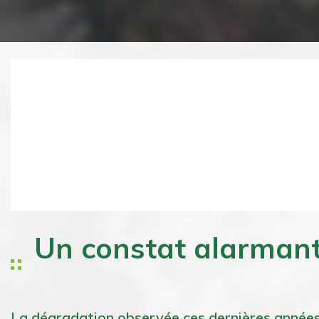
Previous
Un constat alarmant
La dégradation observée ces dernières années