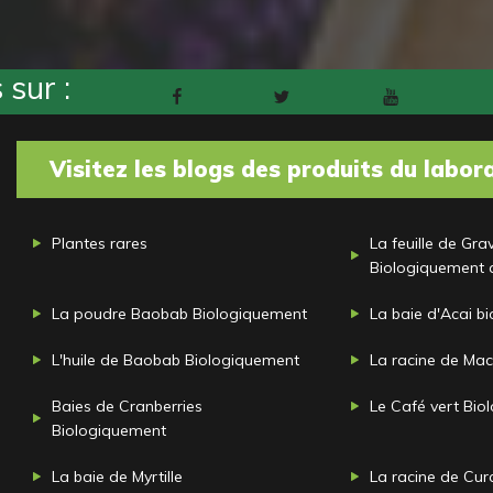
sur :
Facebook
Twitter
Youtube
Pinteres
Visitez les blogs des produits du labor
Plantes rares
La feuille de Gra
Biologiquement 
La poudre Baobab Biologiquement
La baie d'Acai b
L'huile de Baobab Biologiquement
La racine de Ma
Baies de Cranberries
Le Café vert Bio
Biologiquement
La baie de Myrtille
La racine de Cu