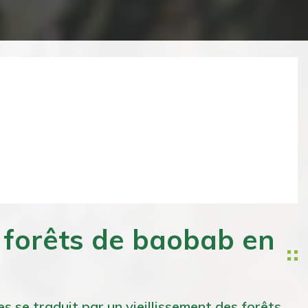
Next
 forêts de baobab en
se traduit par un vieillissement des forêts