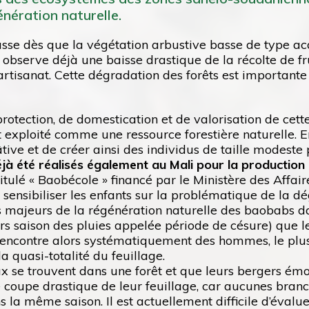
énération naturelle.
sse dès que la végétation arbustive basse de type ac
observe déjà une baisse drastique de la récolte de fru
artisanat. Cette dégradation des forêts est importante
rotection, de domestication et de valorisation de cett
t exploité comme une ressource forestière naturelle. E
tive et de créer ainsi des individus de taille modeste 
 été réalisés également au Mali pour la production d
ulé « Baobécole » financé par le Ministère des Affaire
ensibiliser les enfants sur la problématique de la d
 majeurs de la régénération naturelle des baobabs dan
(hors saison des pluies appelée période de césure) que l
n rencontre alors systématiquement des hommes, le plu
 quasi-totalité du feuillage.
ux se trouvent dans une forêt et que leurs bergers ém
ne coupe drastique de leur feuillage, car aucunes br
s la même saison. Il est actuellement difficile d’éval