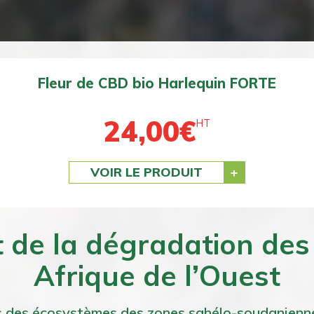
Fleur de CBD bio BZ1 DOUCE
24,00
€
HT
VOIR LE PRODUIT
 de la dégradation des
Afrique de l’Ouest
 des écosystèmes des zones sahélo-soudaniennes 