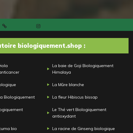
t
Instagram
atoire biologiquement.shop :
viola
La baie de Goji Biologiquement
anticancer
Himalaya
iologique
La Mûre blanche
ca Biologiquement
La fleur Hibiscus bissap
logiquement
Le Thé vert Biologiquement
antioxydant
rcuma bio
La racine de Ginseng biologique