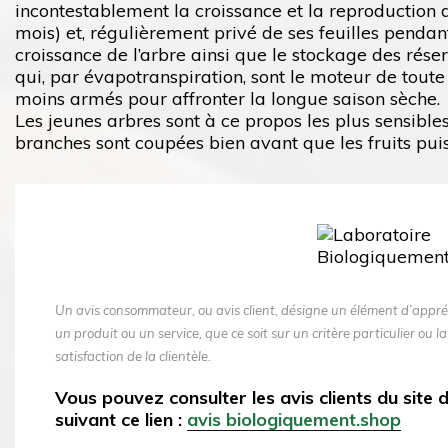
incontestablement la croissance et la reproduction d
mois) et, régulièrement privé de ses feuilles penda
croissance de l’arbre ainsi que le stockage des réser
qui, par évapotranspiration, sont le moteur de toute l
moins armés pour affronter la longue saison sèche.
Les jeunes arbres sont à ce propos les plus sensibl
branches sont coupées bien avant que les fruits puis
Un avis consommateur, ou avis client, désigne un élément d’appré
un produit ou un service, que ce soit sur un critère particulier ou la
satisfaction de la clientèle.
Vous pouvez consulter les avis clients du site
suivant ce lien :
avis biologiquement.shop