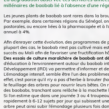
millénaires de baobab lié à l’absence d’une rég
Les jeunes plants de baobab sont rares dans la brou
Par exemple, dans certaines régions du Sénégal, on 
pastorales, ou encore liées à la pharmacopée et à l’
annuel à 4%.
Afin d’enrayer cette évolution, des programmes de p
plupart des cas, le baobab n’est pas cultivé mais es
succès au Mali afin de favoriser une fructification hâ
Des essais de culture maraîchère de baobab ont déjà
d’éducation à l’environnement autour du baobab intit
Développement (IRD) va permettre d’informer et de s
L’émondage intensif, semble être l’un des problèmes
effet, c’est parce qu’il n’y a pas d’herbe à brouter 
le feuillage des arbres pour nourrir leurs bêtes. O
des baobabs, tranchant sans relâche à la machette la
Si l’on estime que dans une journée 3 ou 4 troupea
rapidement à 6-12 sujets par jour qui subissent u
arbre peut ainsi subir l’émondage plusieurs fois dan