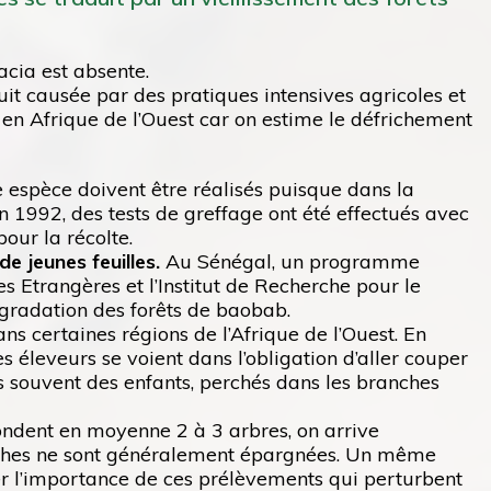
acia est absente.
it causée par des pratiques intensives agricoles et
 en Afrique de l’Ouest car on estime le défrichement
e espèce doivent être réalisés puisque dans la
n 1992, des tests de greffage ont été effectués avec
pour la récolte.
e jeunes feuilles.
Au Sénégal, un programme
s Etrangères et l’Institut de Recherche pour le
égradation des forêts de baobab.
s certaines régions de l’Afrique de l’Ouest. En
es éleveurs se voient dans l’obligation d’aller couper
s souvent des enfants, perchés dans les branches
ondent en moyenne 2 à 3 arbres, on arrive
anches ne sont généralement épargnées. Un même
uer l’importance de ces prélèvements qui perturbent