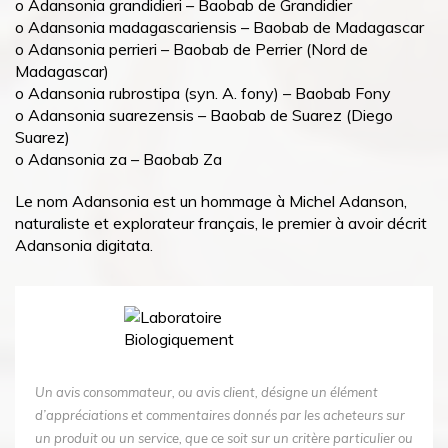
o Adansonia grandidieri – Baobab de Grandidier
o Adansonia madagascariensis – Baobab de Madagascar
o Adansonia perrieri – Baobab de Perrier (Nord de
Madagascar)
o Adansonia rubrostipa (syn. A. fony) – Baobab Fony
o Adansonia suarezensis – Baobab de Suarez (Diego
Suarez)
o Adansonia za – Baobab Za
Le nom Adansonia est un hommage à Michel Adanson,
naturaliste et explorateur français, le premier à avoir décrit
Adansonia digitata.
Un avis consommateur, ou avis client, désigne un élément
d’appréciations et commentaires donnés par les acheteurs sur
un produit ou un service, que ce soit sur un critère particulier ou