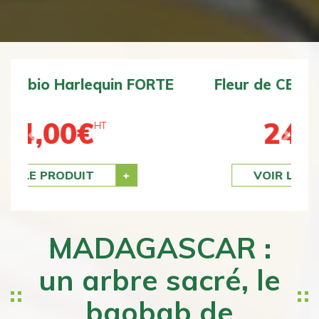
Fleur de CBD bio BZ1 DOUCE
24,00
€
HT
Previous
Next
VOIR LE PRODUIT
MADAGASCAR :
un arbre sacré, le
baobab de