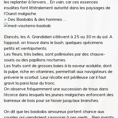
les replanter à l’envers… En vain, car ces essences
insolites font littéralement autorité dans les paysages de
l’Ouest malgache.
> Des Baobabs & des hommes …
Elancés, les A. Grandidieri s’élèvent à 25 ou 30 m du sol. A
l’opposé, on trouve dans le bush, quelques spécimens
petits et ventripotents.
Les fleurs, très belles, sont pollinisées par des chauve-
souris ou des papillons nocturnes.
Les fruits sont de grosses baies à la saveur acidulée, dont
la pulpe, riche en vitamines, permettait aux navigateurs de
prévenir le scorbut. Leur récolte est périlleuse car il faut
gravir la paroi lisse du tronc.
On observe fréquemment une succession de trous dans
l’écorce dans lesquels les jeunes malgaches enfoncent des
barreaux de bois pour se hisser jusqu’aux branches.
On dit que les baobabs amoureux portent chance aux
couples qui viendraient s’exposer à ses pieds… Bien ingrats