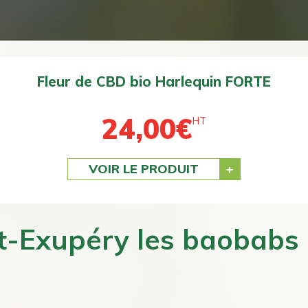
Fleur de CBD bio BZ1 DOUCE
24,00
€
HT
VOIR LE PRODUIT
-Exupéry les baobabs e