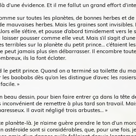
t là d’une évidence. Et il me fallut un grand effort d’
ait comme sur toutes les planètes, de bonnes herbes et
 mauvaises herbes. Mais les graines sont invisibles. E
Alors elle s’étire, et pousse d’abord timidement vers le s
la laisser pousser comme elle veut. Mais s’il s’agit d’un
es terribles sur la planète du petit prince… c’étaient l
ne peut jamais plus s’en débarrasser. Il encombre toute l
mbreux, ils la font éclater.
d le petit prince. Quand on a terminé sa toilette du mat
er les baobabs dès qu’on les distingue d’avec les rosi
facile. »
n beau dessin, pour bien faire entrer ça dans la tête d
ns inconvénient de remettre à plus tard son travail. Mais
aresseux. Il avait négligé trois arbustes… »
cette planète-là. Je n’aime guère prendre le ton d’un m
n astéroïde sont si considérables, que, pour une fois, je