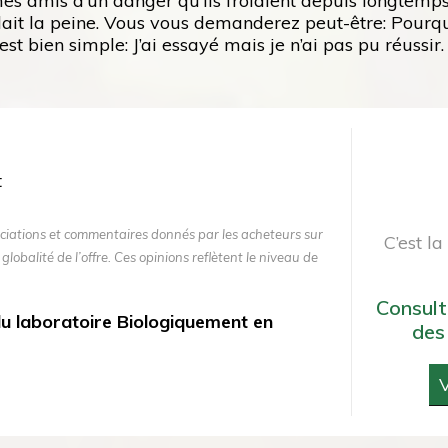
 mes amis d’un danger qu’ils frôlaient depuis longtemp
lait la peine. Vous vous demanderez peut-être: Pourquoi
t bien simple: J’ai essayé mais je n’ai pas pu réussir.
ciations et commentaires donnés par les acheteurs sur
C’est l
 globalité de l’offre. Ces opinions reflètent le niveau de
Consult
 du laboratoire Biologiquement en
des
V