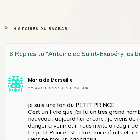
CATEGORIES
HISTOIRES DU BAOBAB
8 Replies to “Antoine de Saint-Exupéry les b
Maria de Marseille
27 AVRIL 2009 À 3 H 34 MIN
je suis une fan du PETIT PRINCE
C’est un livre que j’ai lu un tres grand no
nouveau , aujourd’hui encore , je viens de 
danger a venir et il nous invite a reagir de
Le petit Prince est a lire aux enfants et a r
Dessine moi un baobab!!!!!