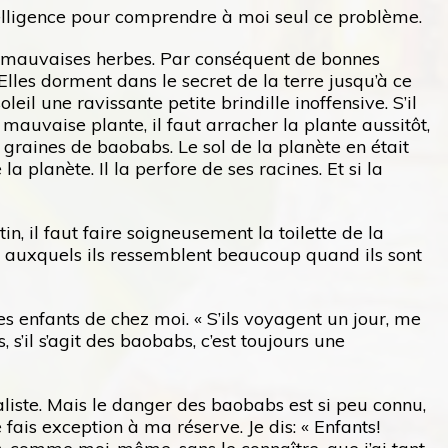
intelligence pour comprendre à moi seul ce problème.
 de mauvaises herbes. Par conséquent de bonnes
lles dorment dans le secret de la terre jusqu’à ce
oleil une ravissante petite brindille inoffensive. S’il
e mauvaise plante, il faut arracher la plante aussitôt,
es graines de baobabs. Le sol de la planète en était
a planète. Il la perfore de ses racines. Et si la
in, il faut faire soigneusement la toilette de la
ers auxquels ils ressemblent beaucoup quand ils sont
es enfants de chez moi. « S’ils voyagent un jour, me
, s’il s’agit des baobabs, c’est toujours une
oraliste. Mais le danger des baobabs est si peu connu,
 fais exception à ma réserve. Je dis: « Enfants!