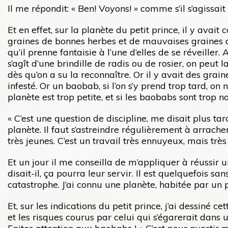
Il me répondit: « Ben! Voyons! » comme s’il s’agissai
Et en effet, sur la planète du petit prince, il y av
graines de bonnes herbes et de mauvaises graines de
qu’il prenne fantaisie à l’une d’elles de se réveiller. 
s’agît d’une brindille de radis ou de rosier, on peut 
dès qu’on a su la reconnaître. Or il y avait des grain
infesté. Or un baobab, si l’on s’y prend trop tard, on 
planète est trop petite, et si les baobabs sont trop no
« C’est une question de discipline, me disait plus tar
planète. Il faut s’astreindre régulièrement à arrach
très jeunes. C’est un travail très ennuyeux, mais très 
Et un jour il me conseilla de m’appliquer à réussir u
disait-il, ça pourra leur servir. Il est quelquefois sa
catastrophe. J’ai connu une planète, habitée par un p
Et, sur les indications du petit prince, j’ai dessiné 
et les risques courus par celui qui s’égarerait dans u