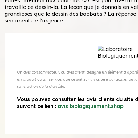
Faites attention aux baobabs ! » C’est pour avertir
travaillé ce dessin-là. La leçon que je donnais en va
grandioses que le dessin des baobabs ? La réponse es
sentiment de l’urgence.
Un avis consommateur, ou avis client, désigne un élément d’appré
un produit ou un service, que ce soit sur un critère particulier ou la
satisfaction de la clientèle.
Vous pouvez consulter les avis clients du site
suivant ce lien :
avis biologiquement.shop