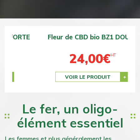
Fleur de CBD bio BZ1 DOUCE
24,00
€
HT
Previous
Next
VOIR LE PRODUIT
Le fer, un oligo-
élément essentiel
Les femmes et plus généralement les