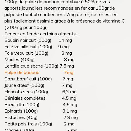
100gr de pulpe de baobab contribue à 50% de vos
apports journaliers recommandés en fer car 100gr de
pulpe de baobab contiennent 7mg de fer, ce fer est en
plus facilement assimilé grace à la présence de vitamine C
( 300mg pour 100gr).
Teneur en fer de certains aliments
:
Boudin noir cuit (100g) 14 mg
Foie volaille cuit (100g) 9 mg
Foie veau cuit (100g) 8 mg
Moules (400g) 8 mg
Lentille crue sèche (100g) 7,5 mg
Pulpe de baobab 7mg
Cœur bœuf cuit (100g) 7 mg
Jaune d’œuf (100g) 7 mg
Haricots secs (100g) 6,3 mg
Céréales complètes 4,5 mg
Bœuf rôti (100g) 4,5 mg
Epinards (100g) 3,1 mg
Pistaches (40g) 2,8 mg
Petits pois frais (100g) 2 mg
Mâche (100g) 2 mg