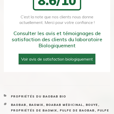
8.6/10
C’est la note que nos clients nous donne
actuellement. Merci pour votre confiance !
Consulter les avis et témoignages de
satisfaction des clients du laboratoire
Biologiquement
Voir avis de satisfaction biologiquement
CATEGORIES
PROPRIÉTÉS DU BAOBAB BIO
TAGS
BAOBAB
,
BAOMIX
,
BOABAB MÉDICINAL
,
BOUYE
,
PROPRIÉTÉS DE BAOMIX
,
PULPE DE BAOBAB
,
PULPE